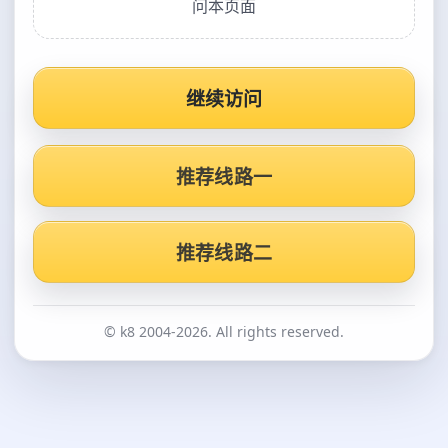
问本页面
继续访问
推荐线路一
推荐线路二
© k8 2004-2026. All rights reserved.